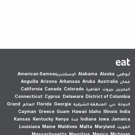
لم يتم العثور على نتائج.
أبوظبي
Alaska
Alabama
الإسكندرية‎
American Samoa
عمان
Australia
Aruba
Arkansas
Arizona
Anguilla
البحرين
بيروت
القاهرة
Colorado
Canada
California
Connecticut
Cyprus
Delaware
District of Columbia
الدوحة
دبي
المنطقة الشرقية
Georgia
Florida
العالم
Grand
Cayman
Greece
Guam
Hawaii
Idaho
Illinois
India
Jamaica
Iowa
Indiana
جدة
Kenya
Kentucky
Kansas
الكويت
Maryland
Malta
Maldives
Maine
Louisiana
Massachusetts
Mauritius
Mexico
Michigan