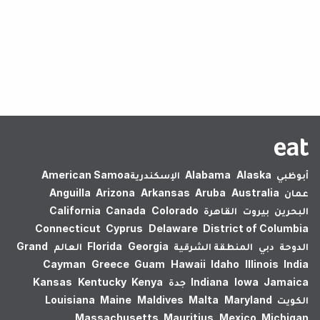
لم يتم العثور على نتائج.
American Samoa
الإسكندرية‎
Alabama
Alaska
أبوظبي
Anguilla
Arizona
Arkansas
Aruba
Australia
عمان
California
Canada
Colorado
القاهرة
بيروت
البحرين
Connecticut
Cyprus
Delaware
District of Columbia
Grand
العالم
Florida
Georgia
المنطقة الشرقية
دبي
الدوحة
Cayman
Greece
Guam
Hawaii
Idaho
Illinois
India
Kansas
Kentucky
Kenya
جدة
Indiana
Iowa
Jamaica
Louisiana
Maine
Maldives
Malta
Maryland
الكويت
Massachusetts
Mauritius
Mexico
Michigan