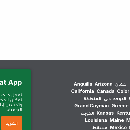
لم يتم العثور على نتائج.
Eat App للمطا
عمان
Arizona
Anguilla
California
Canada
Colo
الدوحة
دبي
المنطقة
تمكين المطا
وتحسين إدارة
Grand Cayman
Greece
اليومية.
Kentu
Kansas
الكويت
Louisiana
Maine
M
المزيد
Mexico
مسقط