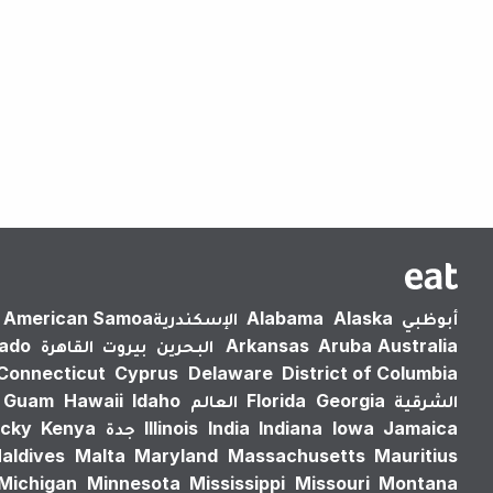
أبوظبي
Alaska
Alabama
الإسكندرية‎
American Samoa
Australia
Aruba
Arkansas
البحرين
بيروت
القاهرة
rado
Connecticut
Cyprus
Delaware
District of Columbia
الشرقية
Georgia
Florida
العالم
Idaho
Hawaii
Guam
Jamaica
Iowa
Indiana
India
Illinois
جدة
Kenya
cky
aldives
Malta
Maryland
Massachusetts
Mauritius
Michigan
Minnesota
Mississippi
Missouri
Montana