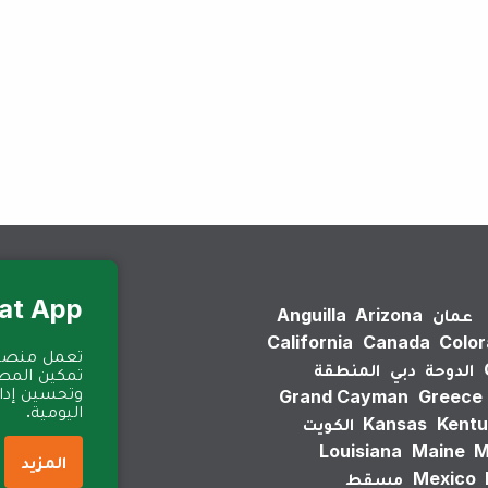
لم يتم العثور على نتائج.
Eat App للمطا
عمان
Arizona
Anguilla
California
Canada
Colo
الدوحة
دبي
المنطقة
تمكين المطا
وتحسين إدارة
Grand Cayman
Greece
اليومية.
Kentu
Kansas
الكويت
Louisiana
Maine
M
المزيد
Mexico
مسقط