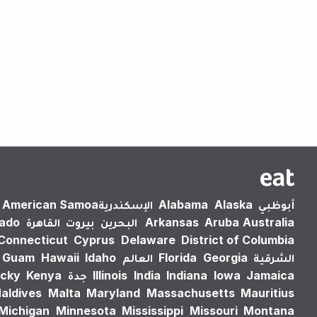
أبوظبي
Alaska
Alabama
الإسكندرية‎
American Samoa
Australia
Aruba
Arkansas
البحرين
بيروت
القاهرة
rado
Connecticut
Cyprus
Delaware
District of Columbia
الشرقية
Georgia
Florida
العالم
Idaho
Hawaii
Guam
Jamaica
Iowa
Indiana
India
Illinois
جدة
Kenya
cky
aldives
Malta
Maryland
Massachusetts
Mauritius
Michigan
Minnesota
Mississippi
Missouri
Montana