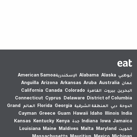
لم يتم العثور على نتائج.
أبوظبي
Alaska
Alabama
الإسكندرية‎
American Samoa
عمان
Australia
Aruba
Arkansas
Arizona
Anguilla
البحرين
بيروت
القاهرة
Colorado
Canada
California
Connecticut
Cyprus
Delaware
District of Columbia
الدوحة
دبي
المنطقة الشرقية
Georgia
Florida
العالم
Grand
Cayman
Greece
Guam
Hawaii
Idaho
Illinois
India
Jamaica
Iowa
Indiana
جدة
Kenya
Kentucky
Kansas
الكويت
Maryland
Malta
Maldives
Maine
Louisiana
Massachusetts
Mauritius
Mexico
Michigan