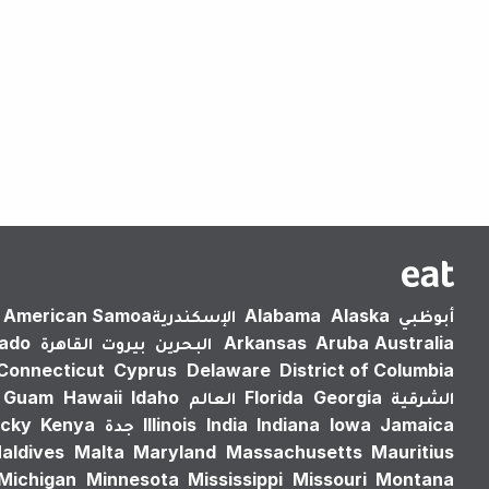
أبوظبي
Alaska
Alabama
الإسكندرية‎
American Samoa
Australia
Aruba
Arkansas
البحرين
بيروت
القاهرة
rado
Connecticut
Cyprus
Delaware
District of Columbia
الشرقية
Georgia
Florida
العالم
Idaho
Hawaii
Guam
Jamaica
Iowa
Indiana
India
Illinois
جدة
Kenya
cky
aldives
Malta
Maryland
Massachusetts
Mauritius
Michigan
Minnesota
Mississippi
Missouri
Montana