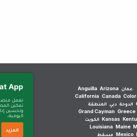
لم يتم العثور على نتائج.
Eat App للمطا
عمان
Arizona
Anguilla
California
Canada
Colo
الدوحة
دبي
المنطقة
تمكين المطا
وتحسين إدارة
Grand Cayman
Greece
اليومية.
Kentu
Kansas
الكويت
Louisiana
Maine
M
المزيد
Mexico
مسقط