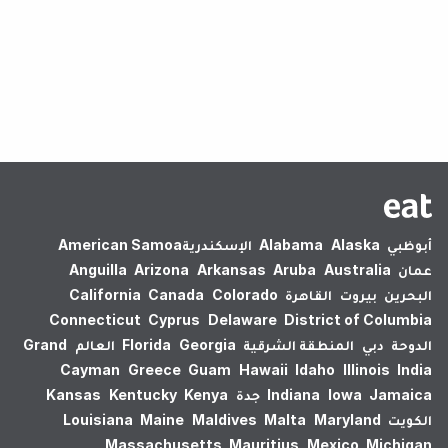
لم يتم العثور على نتائج.
أبوظبي
Alaska
Alabama
الإسكندرية‎
American Samoa
عمان
Australia
Aruba
Arkansas
Arizona
Anguilla
البحرين
بيروت
القاهرة
Colorado
Canada
California
Connecticut
Cyprus
Delaware
District of Columbia
الدوحة
دبي
المنطقة الشرقية
Georgia
Florida
العالم
Grand
Cayman
Greece
Guam
Hawaii
Idaho
Illinois
India
Jamaica
Iowa
Indiana
جدة
Kenya
Kentucky
Kansas
الكويت
Maryland
Malta
Maldives
Maine
Louisiana
Massachusetts
Mauritius
Mexico
Michigan