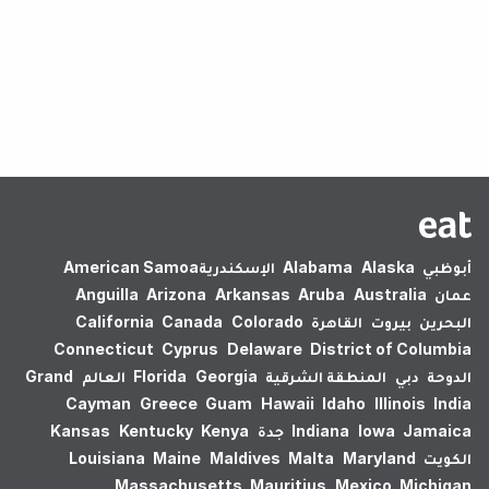
لم يتم العثور على نتائج.
أبوظبي
Alaska
Alabama
الإسكندرية‎
American Samoa
عمان
Australia
Aruba
Arkansas
Arizona
Anguilla
البحرين
بيروت
القاهرة
Colorado
Canada
California
Connecticut
Cyprus
Delaware
District of Columbia
الدوحة
دبي
المنطقة الشرقية
Georgia
Florida
العالم
Grand
Cayman
Greece
Guam
Hawaii
Idaho
Illinois
India
Jamaica
Iowa
Indiana
جدة
Kenya
Kentucky
Kansas
الكويت
Maryland
Malta
Maldives
Maine
Louisiana
Massachusetts
Mauritius
Mexico
Michigan