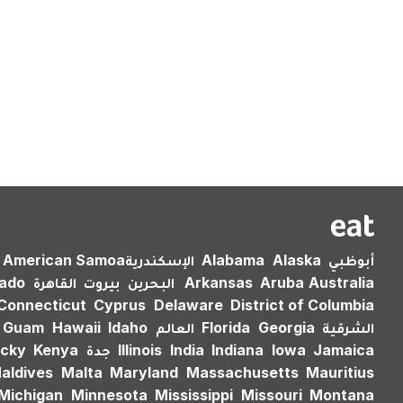
أبوظبي
Alaska
Alabama
الإسكندرية‎
American Samoa
Australia
Aruba
Arkansas
البحرين
بيروت
القاهرة
rado
Connecticut
Cyprus
Delaware
District of Columbia
الشرقية
Georgia
Florida
العالم
Idaho
Hawaii
Guam
Jamaica
Iowa
Indiana
India
Illinois
جدة
Kenya
cky
aldives
Malta
Maryland
Massachusetts
Mauritius
Michigan
Minnesota
Mississippi
Missouri
Montana