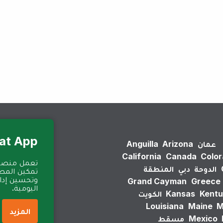
لم يتم العثور على نتائج.
Eat App للمطا
عمان
Arizona
Anguilla
California
Canada
Colo
الدوحة
دبي
المنطقة
تمكين المطا
وتحسين إدارة
Grand Cayman
Greece
اليومية.
Kentu
Kansas
الكويت
Louisiana
Maine
M
المزيد
Mexico
مسقط