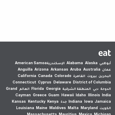
لم يتم العثور على نتائج.
أبوظبي
Alaska
Alabama
الإسكندرية‎
American Samoa
عمان
Australia
Aruba
Arkansas
Arizona
Anguilla
البحرين
بيروت
القاهرة
Colorado
Canada
California
Connecticut
Cyprus
Delaware
District of Columbia
الدوحة
دبي
المنطقة الشرقية
Georgia
Florida
العالم
Grand
Cayman
Greece
Guam
Hawaii
Idaho
Illinois
India
Jamaica
Iowa
Indiana
جدة
Kenya
Kentucky
Kansas
الكويت
Maryland
Malta
Maldives
Maine
Louisiana
Massachusetts
Mauritius
Mexico
Michigan