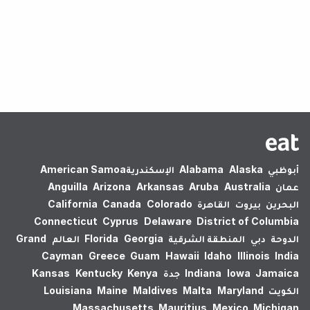
لم يتم العثور على نتائج.
أبوظبي
Alaska
Alabama
الإسكندرية‎
American Samoa
عمان
Australia
Aruba
Arkansas
Arizona
Anguilla
البحرين
بيروت
القاهرة
Colorado
Canada
California
Connecticut
Cyprus
Delaware
District of Columbia
الدوحة
دبي
المنطقة الشرقية
Georgia
Florida
العالم
Grand
Cayman
Greece
Guam
Hawaii
Idaho
Illinois
India
Jamaica
Iowa
Indiana
جدة
Kenya
Kentucky
Kansas
الكويت
Maryland
Malta
Maldives
Maine
Louisiana
Massachusetts
Mauritius
Mexico
Michigan