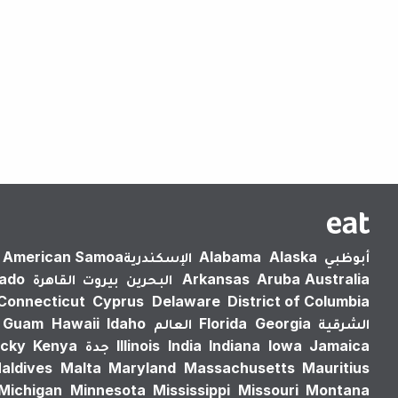
أبوظبي
Alaska
Alabama
الإسكندرية‎
American Samoa
Australia
Aruba
Arkansas
البحرين
بيروت
القاهرة
rado
Connecticut
Cyprus
Delaware
District of Columbia
الشرقية
Georgia
Florida
العالم
Idaho
Hawaii
Guam
Jamaica
Iowa
Indiana
India
Illinois
جدة
Kenya
cky
aldives
Malta
Maryland
Massachusetts
Mauritius
Michigan
Minnesota
Mississippi
Missouri
Montana