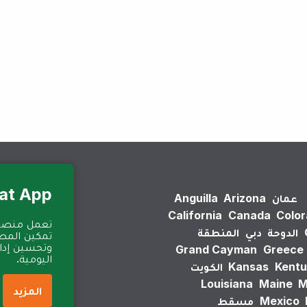
لم يتم العثور على نتائج.
Eat App للمطا
عمان
Arizona
Anguilla
California
Canada
Colo
الدوحة
دبي
المنطقة
تمكين المطا
وتحسين إدارة
Grand Cayman
Greece
اليومية.
Kentu
Kansas
الكويت
Louisiana
Maine
M
المزيد
Mexico
مسقط