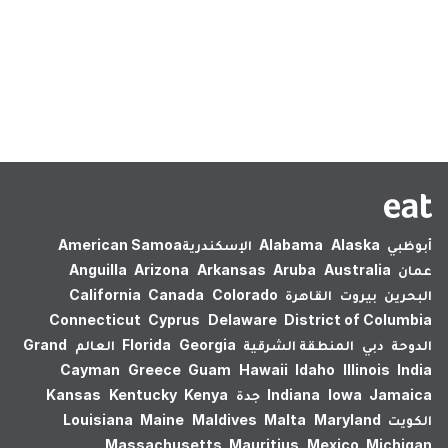
لم يتم العثور على نتائج.
أبوظبي
Alaska
Alabama
الإسكندرية‎
American Samoa
عمان
Australia
Aruba
Arkansas
Arizona
Anguilla
البحرين
بيروت
القاهرة
Colorado
Canada
California
Connecticut
Cyprus
Delaware
District of Columbia
الدوحة
دبي
المنطقة الشرقية
Georgia
Florida
العالم
Grand
Cayman
Greece
Guam
Hawaii
Idaho
Illinois
India
Jamaica
Iowa
Indiana
جدة
Kenya
Kentucky
Kansas
الكويت
Maryland
Malta
Maldives
Maine
Louisiana
Massachusetts
Mauritius
Mexico
Michigan