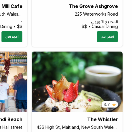
 Mill Cafe
The Grove Ashgrove
12 Pym St, Millthorpe, New South Wales 2798 Australia
225 Waterworks Road
المطبخ الأوروبي
-
 Dining • $$
Casual Dining • $$
أحجز الان
أحجز الان
3.7
ndi Beach
The Whistler
 Hall street
436 High St, Maitland, New South Wales 2320 Australia