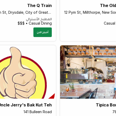
The Q Train
The Old
2-10 Station St, Drysdale, City of Greater Geelong, Victoria 3222 Australia
المطبخ الأسترالي
Casual Dining • $$$
Casual
أحجز الان
Uncle Jerry's Bak Kut Teh
Tipica Bo
141 Bulleen Road
78