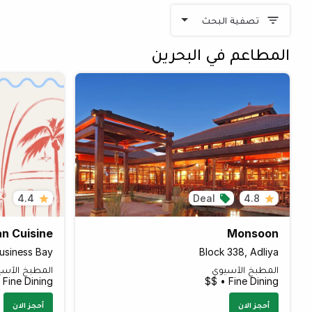
تصفية البحث
المطاعم في البحرين
4.4
Deal
4.8
an Cuisine
Monsoon
usiness Bay
Block 338, Adliya
المطبخ الآسيوي
المطبخ الآسي
Fine Dining • $$
Fine Dining • $$
أحجز الان
أحجز الان