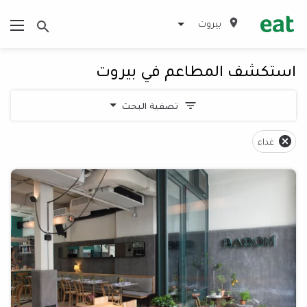
بيروت
استكشف المطاعم في بيروت
تصفية البحث
غداء