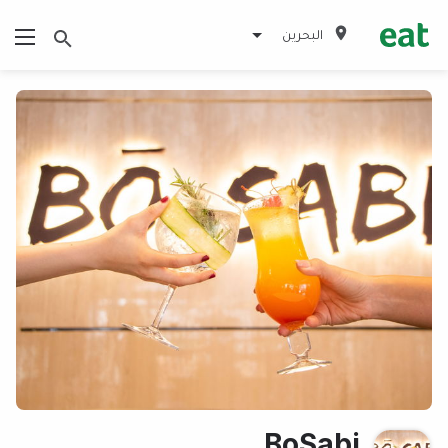
البحرين
BoSabi