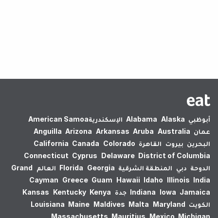
لم يتم العثور على نتائج.
أبوظبي
Alaska
Alabama
الإسكندرية‎
American Samoa
عمان
Australia
Aruba
Arkansas
Arizona
Anguilla
البحرين
بيروت
القاهرة
Colorado
Canada
California
Connecticut
Cyprus
Delaware
District of Columbia
الدوحة
دبي
المنطقة الشرقية
Georgia
Florida
العالم
Grand
Cayman
Greece
Guam
Hawaii
Idaho
Illinois
India
Jamaica
Iowa
Indiana
جدة
Kenya
Kentucky
Kansas
الكويت
Maryland
Malta
Maldives
Maine
Louisiana
Massachusetts
Mauritius
Mexico
Michigan