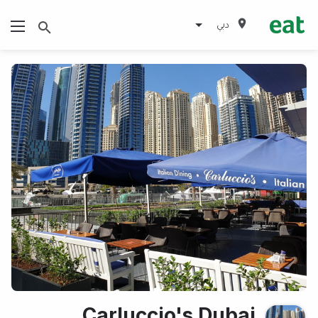
دبي
Carluccio's Dubai