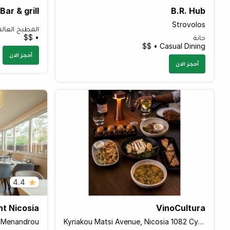
ar & grill
B.R. Hub
Strovolos
المطبخ العال
حانة
• $$
Casual Dining • $$
أحجز الان
أحجز الان
4.4
nt Nicosia
VinoCultura
 Menandrou
Kyriakou Matsi Avenue, Nicosia 1082 Cyprus