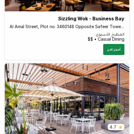
Sizzling Wok - Business Bay
Al Amal Street, Plot no. 3460148 Opposite Safeer Tower 2 Behind Empower - Dubai - United Arab Emirates
المطبخ الآسيوي
Casual Dining • $$
أحجز الان
4.7