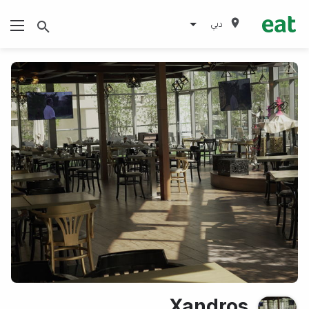
دبي
Xandros