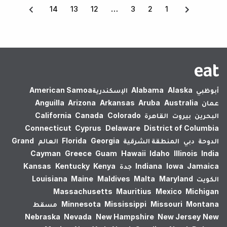
14
13
12
3
2
1
أبوظبي
Alaska
Alabama
الإسكندرية‎
American Samoa
عمان
Australia
Aruba
Arkansas
Arizona
Anguilla
البحرين
بيروت
القاهرة
Colorado
Canada
California
Connecticut
Cyprus
Delaware
District of Columbia
الدوحة
دبي
المنطقة الشرقية
Georgia
Florida
العالم
Grand
Cayman
Greece
Guam
Hawaii
Idaho
Illinois
India
Jamaica
Iowa
Indiana
جدة
Kenya
Kentucky
Kansas
الكويت
Maryland
Malta
Maldives
Maine
Louisiana
Massachusetts
Mauritius
Mexico
Michigan
Montana
Missouri
Mississippi
Minnesota
مسقط
Nebraska
Nevada
New Hampshire
New Jersey
New