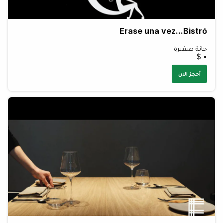
Erase una vez...Bistró
حانة صغيرة
• $
أحجز الان