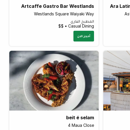
Artcaffe Gastro Bar Westlands
Ara Lati
Westlands Square Waiyaki Way
As
المطبخ القاري
Casual Dining • $$
أحجز الان
beit é selam
4 Maua Close