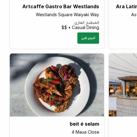
Artcaffe Gastro Bar Westlands
Ara Lati
Westlands Square Waiyaki Way
As
المطبخ القاري
Casual Dining • $$
أحجز الان
beit é selam
4 Maua Close