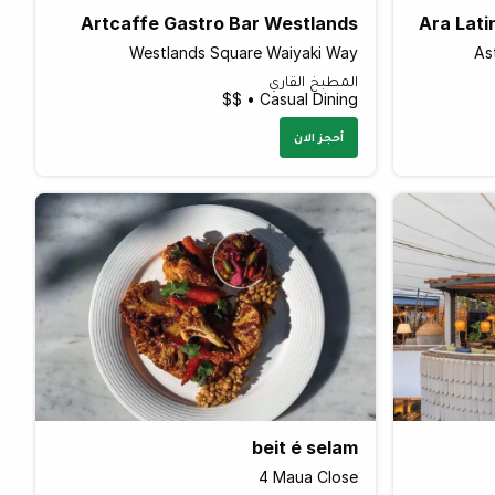
Artcaffe Gastro Bar Westlands
Ara Lati
Westlands Square Waiyaki Way
As
المطبخ القاري
Casual Dining • $$
أحجز الان
beit é selam
4 Maua Close