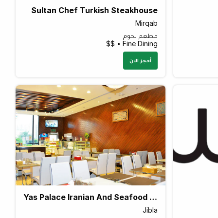
Sultan Chef Turkish Steakhouse
Mirqab
مطعم لحوم
Fine Dining • $$
أحجز الان
Yas Palace Iranian And Seafood Restaurant
Jibla