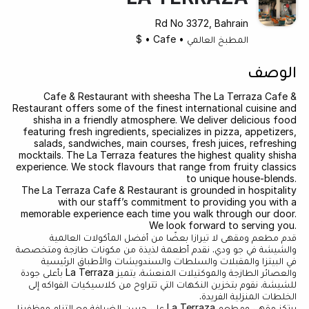
Rd No 3372, Bahrain
المطبخ العالمي
•
Cafe
•
$
الوصف
Cafe & Restaurant with sheesha The La Terraza Cafe &
Restaurant offers some of the finest international cuisine and
shisha in a friendly atmosphere. We deliver delicious food
featuring fresh ingredients, specializes in pizza, appetizers,
salads, sandwiches, main courses, fresh juices, refreshing
mocktails. The La Terraza features the highest quality shisha
experience. We stock flavours that range from fruity classics
to unique house-blends.
The La Terraza Cafe & Restaurant is grounded in hospitality
with our staff’s commitment to providing you with a
memorable experience each time you walk through our door.
We look forward to serving you.
قدم مطعم ومقهى لا تيرازا بعضًا من أفضل المأكولات العالمية
والشيشة في جو ودي. نقدم أطعمة لذيذة من مكونات طازجة ومتخصصة
في البيتزا والمقبلات والسلطات والسندويشات والأطباق الرئيسية
والعصائر الطازجة والموكتيلات المنعشة. يتميز La Terraza بأعلى جودة
للشيشة. نقوم بتخزين النكهات التي تتراوح من كلاسيكيات الفواكه إلى
الخلطات المنزلية الفريدة.
يرتكز مقهى ومطعم La Terraza على حسن الضيافة مع التزام موظفينا