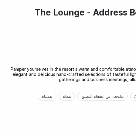
The Lounge - Address B
Pamper yourselves in the resort’s warm and comfortable atmo
elegant and delicious hand-crafted selections of tasteful lig
gatherings and business meetings, allo
جلوس في الهواء الطلق
غداء
عشاء