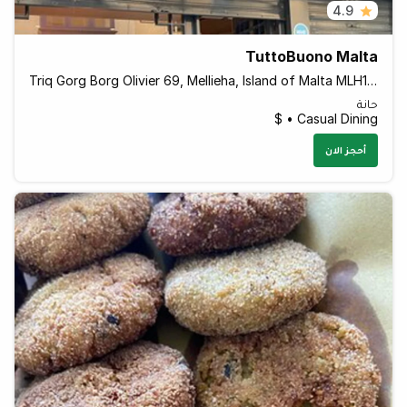
4.9
TuttoBuono Malta
Triq Gorg Borg Olivier 69, Mellieha, Island of Malta MLH1023 Malta
حانة
Casual Dining • $
أحجز الان