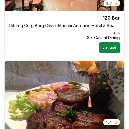
4.2
120 Bar
94 Triq Gorg Borg Olivier Maritim Antonine Hotel & Spa, Mellieha, Island of Malta MLH 1021 Malta
حانة
Casual Dining • $
أحجز الان
4.4