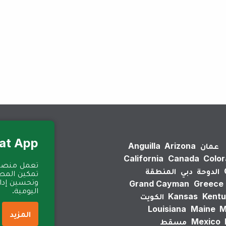
لم يتم العثور على نتائج.
Eat App للمطا
عمان
Arizona
Anguilla
California
Canada
Colo
الدوحة
دبي
المنطقة
تمكين المطا
وتحسين إدارة
Grand Cayman
Greece
اليومية.
Kentu
Kansas
الكويت
Louisiana
Maine
M
المزيد
Mexico
مسقط