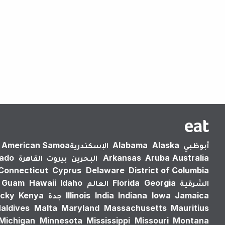
أبوظبي
Alaska
Alabama
الإسكندرية‎
American Samoa
Australia
Aruba
Arkansas
البحرين
بيروت
القاهرة
rado
Connecticut
Cyprus
Delaware
District of Columbia
الشرقية
Georgia
Florida
العالم
Idaho
Hawaii
Guam
Jamaica
Iowa
Indiana
India
Illinois
جدة
Kenya
cky
aldives
Malta
Maryland
Massachusetts
Mauritius
Michigan
Minnesota
Mississippi
Missouri
Montana