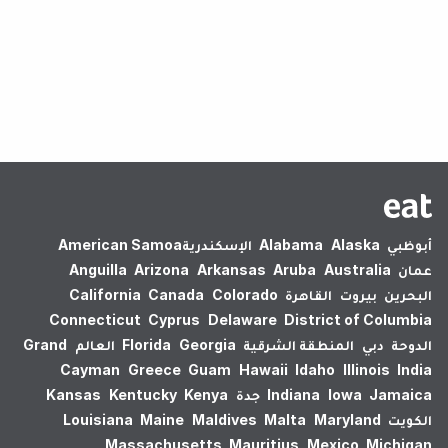
لم يتم العثور على نتائج.
أبوظبي
Alaska
Alabama
الإسكندرية‎
American Samoa
عمان
Australia
Aruba
Arkansas
Arizona
Anguilla
البحرين
بيروت
القاهرة
Colorado
Canada
California
Connecticut
Cyprus
Delaware
District of Columbia
الدوحة
دبي
المنطقة الشرقية
Georgia
Florida
العالم
Grand
Cayman
Greece
Guam
Hawaii
Idaho
Illinois
India
Jamaica
Iowa
Indiana
جدة
Kenya
Kentucky
Kansas
الكويت
Maryland
Malta
Maldives
Maine
Louisiana
Massachusetts
Mauritius
Mexico
Michigan