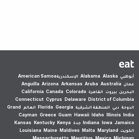
لم يتم العثور على نتائج.
أبوظبي
Alaska
Alabama
الإسكندرية‎
American Samoa
عمان
Australia
Aruba
Arkansas
Arizona
Anguilla
البحرين
بيروت
القاهرة
Colorado
Canada
California
Connecticut
Cyprus
Delaware
District of Columbia
الدوحة
دبي
المنطقة الشرقية
Georgia
Florida
العالم
Grand
Cayman
Greece
Guam
Hawaii
Idaho
Illinois
India
Jamaica
Iowa
Indiana
جدة
Kenya
Kentucky
Kansas
الكويت
Maryland
Malta
Maldives
Maine
Louisiana
Massachusetts
Mauritius
Mexico
Michigan