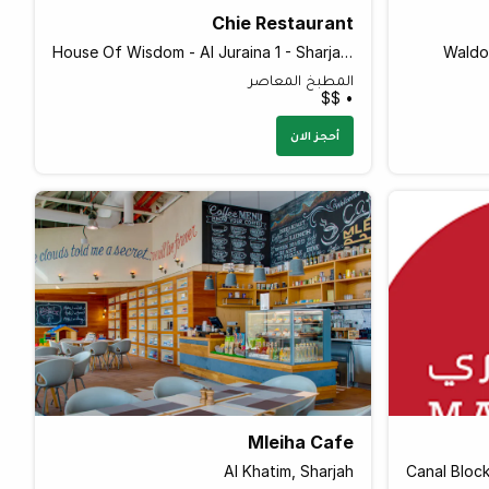
Chie Restaurant
House Of Wisdom - Al Juraina 1 - Sharjah - United Arab Emirates
Waldor
المطبخ المعاصر
• $$
أحجز الان
Mleiha Cafe
Al Khatim, Sharjah