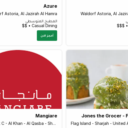
Azure
f Astoria, Al Jazirah Al Hamra
Waldorf Astoria, Al Jazi
ي
المطبخ المتوسطي
Casual Dining • $$
أحجز الان
Mangiare
Jones the Grocer - F
Canal Block C - Al Khan - Al Qasba - Sharjah - United Arab Emirates