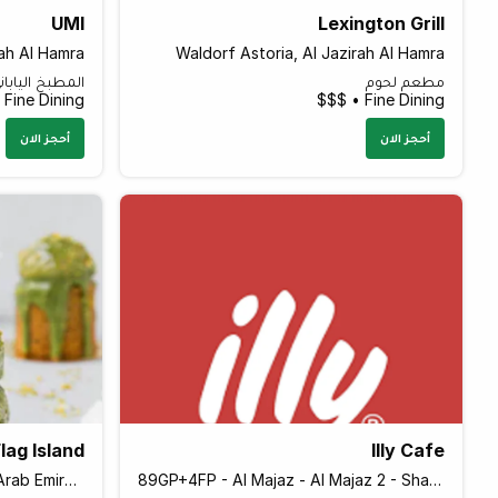
UMI
Lexington Grill
rah Al Hamra
Waldorf Astoria, Al Jazirah Al Hamra
مطعم لحوم
المطبخ اليابان
Fine Dining • $$$
Fine Dining • $$$
أحجز الان
أحجز الان
lag Island
Illy Cafe
Flag Island - Sharjah - United Arab Emirates
89GP+4FP - Al Majaz - Al Majaz 2 - Sharjah - United Arab Emirates