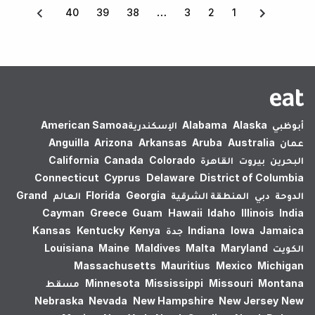
40
39
38
3
2
1
أبوظبي
Alaska
Alabama
الإسكندرية‎
American Samoa
عمان
Australia
Aruba
Arkansas
Arizona
Anguilla
البحرين
بيروت
القاهرة
Colorado
Canada
California
Connecticut
Cyprus
Delaware
District of Columbia
الدوحة
دبي
المنطقة الشرقية
Georgia
Florida
العالم
Grand
Cayman
Greece
Guam
Hawaii
Idaho
Illinois
India
Jamaica
Iowa
Indiana
جدة
Kenya
Kentucky
Kansas
الكويت
Maryland
Malta
Maldives
Maine
Louisiana
Massachusetts
Mauritius
Mexico
Michigan
Montana
Missouri
Mississippi
Minnesota
مسقط
Nebraska
Nevada
New Hampshire
New Jersey
New