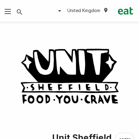
United Kingdom
Unit Sheffield