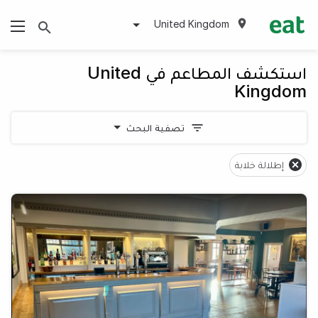
United Kingdom
استكشف المطاعم في United
Kingdom
تصفية البحث
إطلالة خلابة