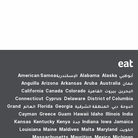
لم يتم العثور على نتائج.
أبوظبي
Alaska
Alabama
الإسكندرية‎
American Samoa
عمان
Australia
Aruba
Arkansas
Arizona
Anguilla
البحرين
بيروت
القاهرة
Colorado
Canada
California
Connecticut
Cyprus
Delaware
District of Columbia
الدوحة
دبي
المنطقة الشرقية
Georgia
Florida
العالم
Grand
Cayman
Greece
Guam
Hawaii
Idaho
Illinois
India
Jamaica
Iowa
Indiana
جدة
Kenya
Kentucky
Kansas
الكويت
Maryland
Malta
Maldives
Maine
Louisiana
Massachusetts
Mauritius
Mexico
Michigan