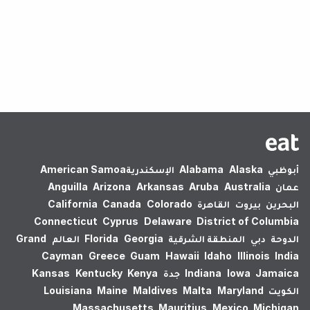
لم يتم العثور على نتائج.
أبوظبي
Alaska
Alabama
الإسكندرية‎
American Samoa
عمان
Australia
Aruba
Arkansas
Arizona
Anguilla
البحرين
بيروت
القاهرة
Colorado
Canada
California
Connecticut
Cyprus
Delaware
District of Columbia
الدوحة
دبي
المنطقة الشرقية
Georgia
Florida
العالم
Grand
Cayman
Greece
Guam
Hawaii
Idaho
Illinois
India
Jamaica
Iowa
Indiana
جدة
Kenya
Kentucky
Kansas
الكويت
Maryland
Malta
Maldives
Maine
Louisiana
Massachusetts
Mauritius
Mexico
Michigan