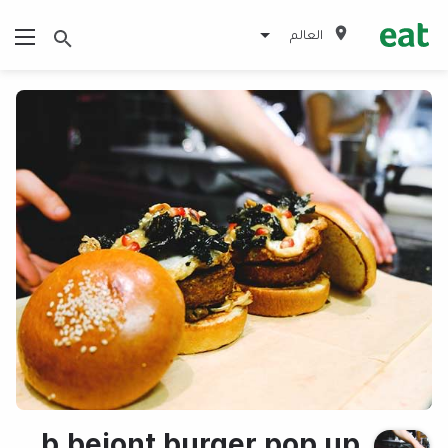
العالم
b.bejont burger pop up