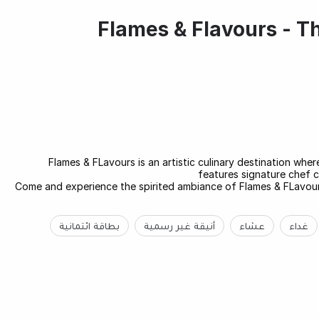
Flames & Flavours - Th
Flames & FLavours is an artistic culinary destination whe
features signature chef cu
Come and experience the spirited ambiance of Flames & FLavour
غداء
عشاء
أنيقة غير رسمية
بطاقة ائتمانية