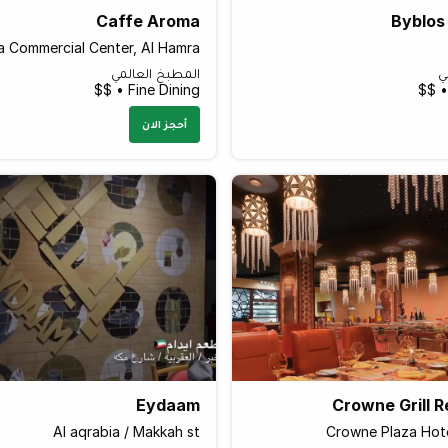
Caffe Aroma
Byblos
a Commercial Center, Al Hamra
ي
المطبخ العالمي
Fine Dining • $$
أحجز الان
Eydaam
Crowne Grill 
Al aqrabia / Makkah st
Crowne Plaza Hote