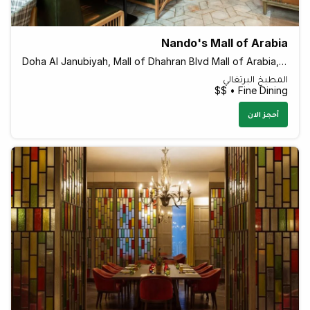
Nando's Mall of Arabia
Doha Al Janubiyah, Mall of Dhahran Blvd Mall of Arabia, Gate 10, Jeddah 23532, Saudi Arabia
المطبخ البرتغالي
Fine Dining • $$
أحجز الان