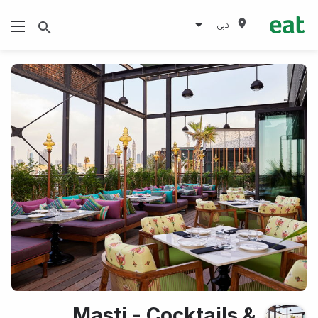
دبي
Masti - Cocktails &