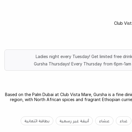
Club Vis
Ladies night every Tuesday! Get limited free dri
Gursha Thursdays! Every Thursday from 6pm-1am 
Based on the Palm Dubai at Club Vista Mare, Gursha is a fine di
region, with North African spices and fragrant Ethiopian currie
غداء
عشاء
أنيقة غير رسمية
بطاقة ائتمانية