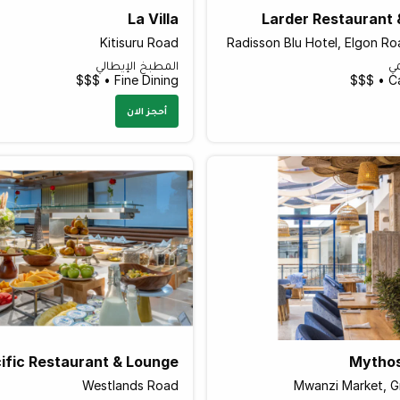
La Villa
Larder Restaurant 
Kitisuru Road
Radisson Blu Hotel, Elgon Ro
مي
المطبخ الإيطالي
Fine Dining • $$$
Ca
أحجز الان
ific Restaurant & Lounge
Mytho
Westlands Road
Mwanzi Market, G